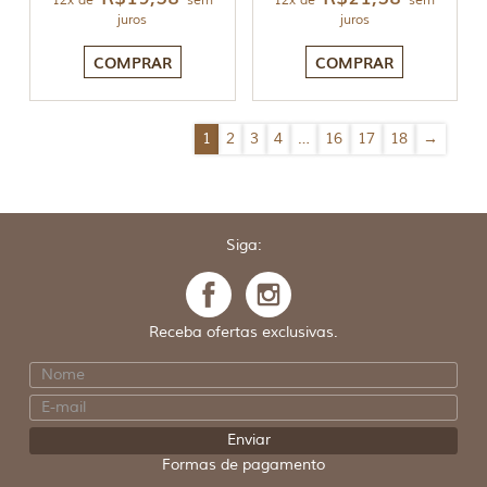
12x de
sem
12x de
sem
juros
juros
COMPRAR
COMPRAR
1
2
3
4
…
16
17
18
→
Siga:
Receba ofertas exclusivas.
Formas de pagamento