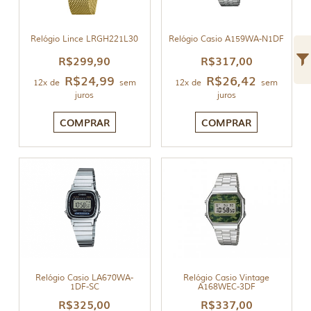
Relógio Lince LRGH221L30
Relógio Casio A159WA-N1DF
R$
299,90
R$
317,00
R$
24,99
R$
26,42
12x de
sem
12x de
sem
juros
juros
COMPRAR
COMPRAR
Relógio Casio LA670WA-
Relógio Casio Vintage
1DF-SC
A168WEC-3DF
R$
325,00
R$
337,00