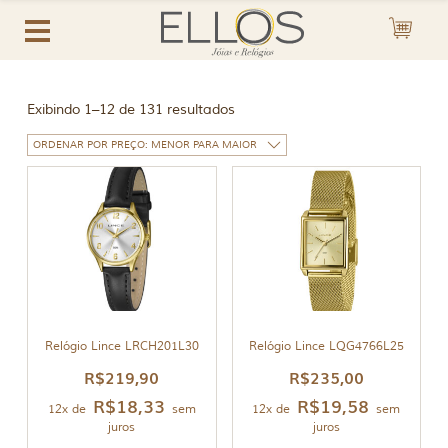
Exibindo 1–12 de 131 resultados
Relógio Lince LRCH201L30
Relógio Lince LQG4766L25
R$
219,90
R$
235,00
R$
18,33
R$
19,58
12x de
sem
12x de
sem
juros
juros