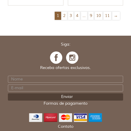
1
2
3
4
…
9
10
11
→
Siga:
Receba ofertas exclusivas.
Formas de pagamento
Contato