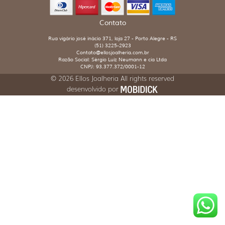
Contato
Rua vigário josé inácio 371, loja 27 - Porto Alegre - RS
(51) 3225-2923
Contato@ellosjoalheria.com.br
Razão Social: Sérgio Luiz Neumann e cia Ltda
CNPJ: 93.377.372/0001-12
© 2026 Ellos Joalheria All rights reserved
desenvolvido por