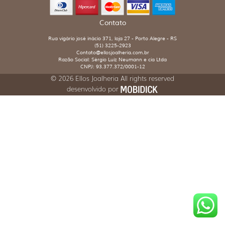
Contato
Rua vigário josé inácio 371, loja 27 - Porto Alegre - RS
(51) 3225-2923
Contato@ellosjoalheria.com.br
Razão Social: Sérgio Luiz Neumann e cia Ltda
CNPJ: 93.377.372/0001-12
© 2026 Ellos Joalheria All rights reserved
desenvolvido por