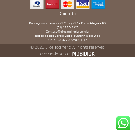
Contato
Rua vigário josé inácio 371, loja 27 - Porto Alegre - RS
(51) 3225-2923
Contato@ellosjoalheria.com.br
Razão Social: Sérgio Luiz Neumann e cia Ltda
CNPJ: 93.377.372/0001-12
© 2026 Ellos Joalheria All rights reserved
desenvolvido por