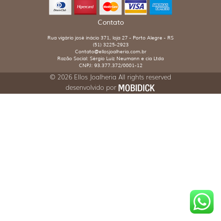
Contato
Rua vigário josé inácio 371, loja 27 - Porto Alegre - RS
(51) 3225-2923
Contato@ellosjoalheria.com.br
Razão Social: Sérgio Luiz Neumann e cia Ltda
CNPJ: 93.377.372/0001-12
© 2026 Ellos Joalheria All rights reserved
desenvolvido por