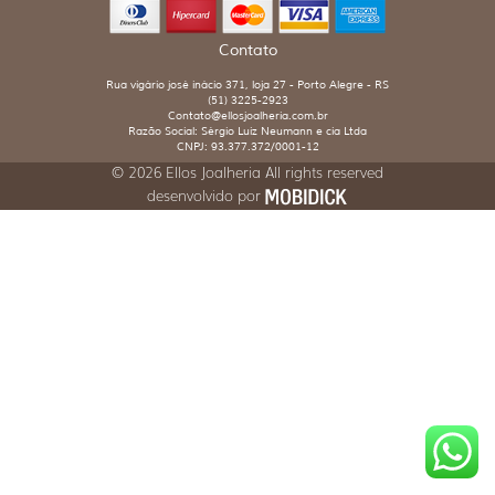
Contato
Rua vigário josé inácio 371, loja 27 - Porto Alegre - RS
(51) 3225-2923
Contato@ellosjoalheria.com.br
Razão Social: Sérgio Luiz Neumann e cia Ltda
CNPJ: 93.377.372/0001-12
© 2026 Ellos Joalheria All rights reserved
desenvolvido por