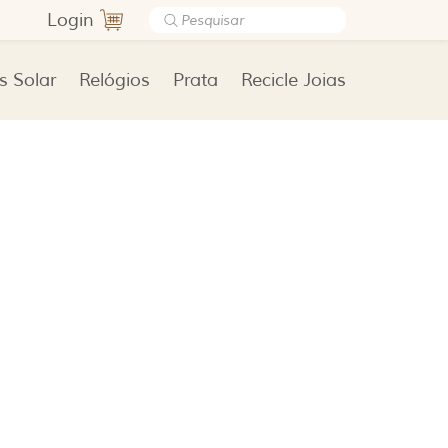
Login
s Solar
Relógios
Prata
Recicle Joias