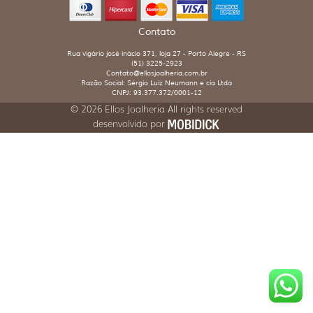
Contato
Rua vigário josé inácio 371, loja 27 - Porto Alegre - RS
(51) 3225-2923
Contato@ellosjoalheria.com.br
Razão Social: Sérgio Luiz Neumann e cia Ltda
CNPJ: 93.377.372/0001-12
© 2026 Ellos Joalheria All rights reserved
desenvolvido por