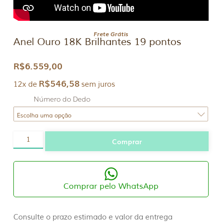
Frete Grátis
Anel Ouro 18K Brilhantes 19 pontos
R$
6.559,00
R$
546,58
12x de
sem juros
Número do Dedo
Anel
Comprar
Ouro
18K
Brilhantes
19
pontos
quantidade
Comprar pelo WhatsApp
Consulte o prazo estimado e valor da entrega