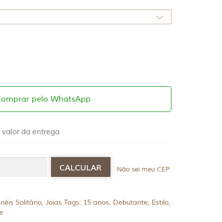
Comprar pelo WhatsApp
 valor da entrega
Não sei meu CEP
néis Solitário
,
Joias
Tags:
15 anos
,
Debutante
,
Estilo
,
e