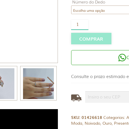
Número do Dedo
Anel
Solitário
Ouro
18K
COMPRAR
quantidade
Consulte o prazo estimado e
SKU:
01426618
Categorias:
A
Moda
,
Noivado
,
Ouro
,
Present