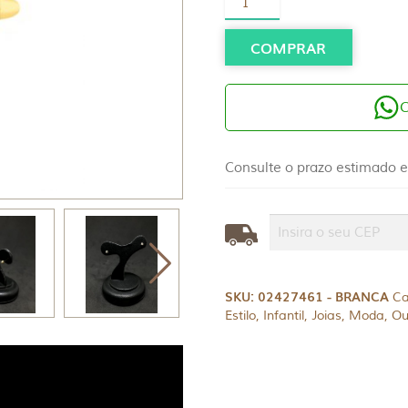
Ouro
18K
Quadrado
COMPRAR
Pedra
Branca
quantidade
Consulte o prazo estimado e
SKU:
02427461 - BRANCA
Ca
Estilo
,
Infantil
,
Joias
,
Moda
,
Ou