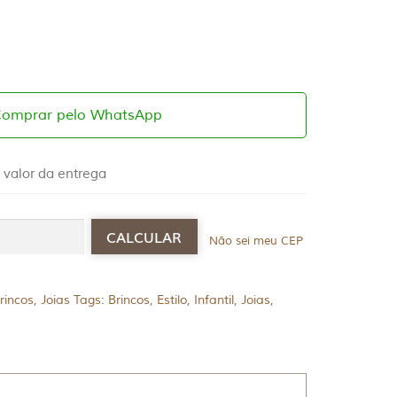
Comprar pelo WhatsApp
 valor da entrega
Não sei meu CEP
rincos
,
Joias
Tags:
Brincos
,
Estilo
,
Infantil
,
Joias
,