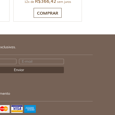
R$
366,42
12x de
sem juros
COMPRAR
xclusivas.
mento