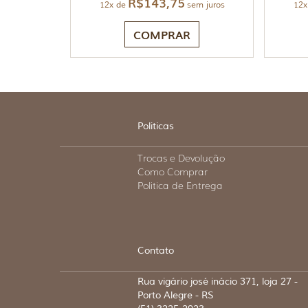
R$
143,75
12x de
sem juros
12x
COMPRAR
Politicas
Trocas e Devolução
Como Comprar
Politica de Entrega
Contato
Rua vigário josé inácio 371, loja 27 -
Porto Alegre - RS