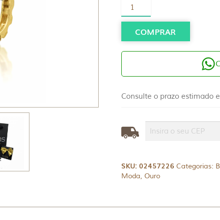
Brinco
Ouro
18K
Argola
COMPRAR
quantidade
Consulte o prazo estimado e
SKU:
02457226
Categorias:
B
Moda
,
Ouro