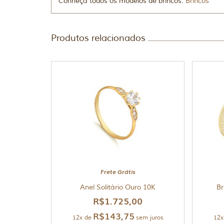
Conheça todos os modelos de brincos:
Brincos
Produtos relacionados
Frete Grátis
Anel Solitário Ouro 10K
Br
R$
1.725,00
R$
143,75
12x de
sem juros
12x