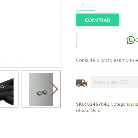
Brinco
Ouro
18K
Pedra
COMPRAR
Esmeralda
e
Brilhantes
quantidade
Consulte o prazo estimado e
SKU:
02457041
Categorias:
B
Moda
,
Ouro