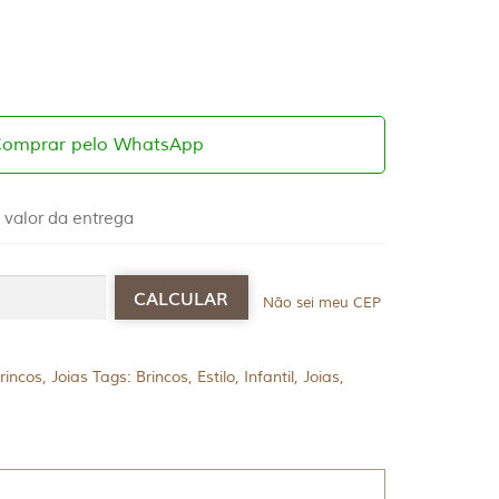
Comprar pelo WhatsApp
 valor da entrega
Não sei meu CEP
rincos
,
Joias
Tags:
Brincos
,
Estilo
,
Infantil
,
Joias
,