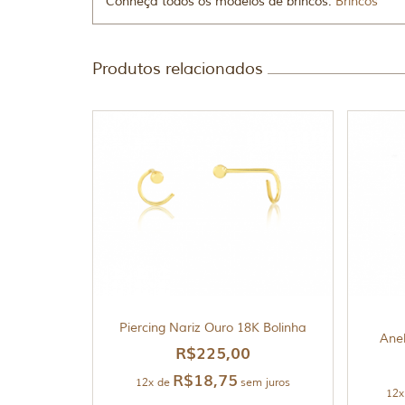
Conheça todos os modelos de brincos:
Brincos
Produtos relacionados
Piercing Nariz Ouro 18K Bolinha
Anel
R$
225,00
R$
18,75
12x de
sem juros
12x