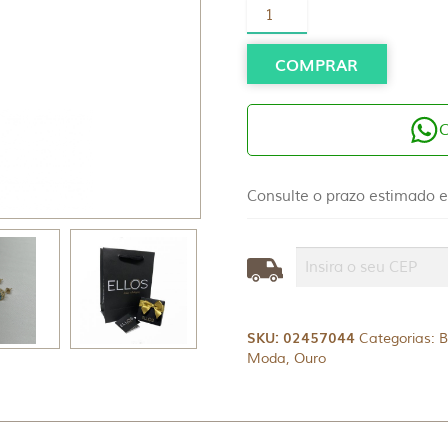
Brinco
Ouro
18K
Pedra
COMPRAR
Topázio
Azul
Natural
quantidade
Consulte o prazo estimado e
SKU:
02457044
Categorias:
B
Moda
,
Ouro