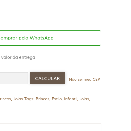
Comprar pelo WhatsApp
 valor da entrega
Não sei meu CEP
rincos
,
Joias
Tags:
Brincos
,
Estilo
,
Infantil
,
Joias
,