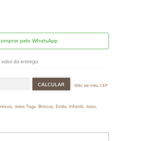
Comprar pelo WhatsApp
 valor da entrega
Não sei meu CEP
rincos
,
Joias
Tags:
Brincos
,
Estilo
,
Infantil
,
Joias
,