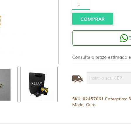
Brinco
Ouro
18K
Pedra
COMPRAR
Topázio
Natural
quantidade
Consulte o prazo estimado e
SKU:
02457061
Categorias:
B
Moda
,
Ouro