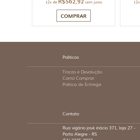
R$
562,92
12x de
sem juros
12x
COMPRAR
Politicas
Trocas e Devolução
Como Comprar
Politica de Entrega
Contato
Rua vigário josé inácio 371, loja 27 -
Porto Alegre - RS