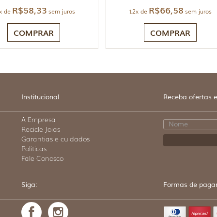
R$
58,33
R$
66,58
x de
sem juros
12x de
sem juros
COMPRAR
COMPRAR
Institucional
Receba ofertas e
A Empresa
Recicle Joias
Garantias e cuidados
Politicas
Fale Conosco
Siga:
Formas de paga