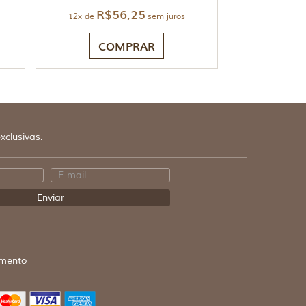
R$
56,25
12x de
sem juros
COMPRAR
xclusivas.
mento