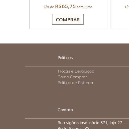
R$
65,75
12x de
sem juros
12
COMPRAR
Politicas
Trocas e Devolução
Como Comprar
Politica de Entrega
Contato
Rua vigário josé inácio 371, loja 27 -
Porto Alegre - RS