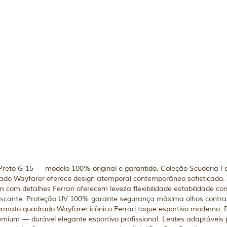
to G-15 — modelo 100% original e garantido. Coleção Scuderia Ferra
do Wayfarer oferece design atemporal contemporâneo sofisticado.
 com detalhes Ferrari oferecem leveza flexibilidade estabilidade conf
 ofuscante. Proteção UV 100% garante segurança máxima olhos contr
ormato quadrado Wayfarer icônico Ferrari toque esportivo moderno. 
mium — durável elegante esportivo profissional. Lentes adaptáveis 