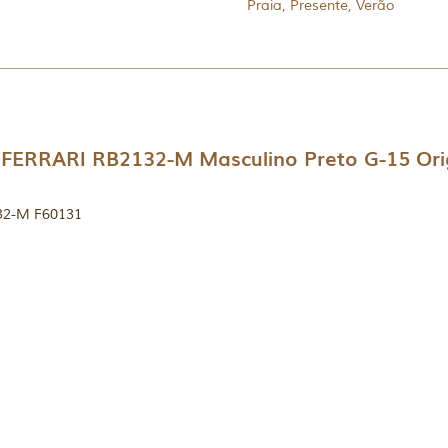
Praia
,
Presente
,
Verão
ERRARI RB2132-M Masculino Preto G-15 Orig
32-M F60131