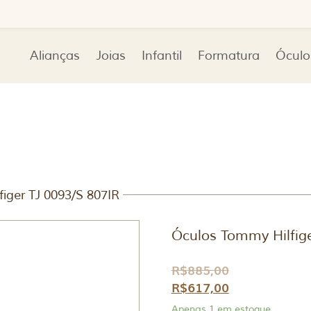
Alianças
Joias
Infantil
Formatura
Óculo
iger TJ 0093/S 807IR
Óculos Tommy Hilfige
R$
885,00
R$
617,00
Apenas 1 em estoque