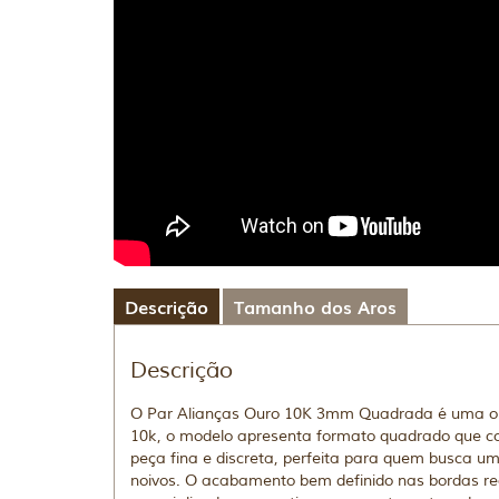
Descrição
Tamanho dos Aros
Descrição
O Par Alianças Ouro 10K 3mm Quadrada é uma op
10k, o modelo apresenta formato quadrado que co
peça fina e discreta, perfeita para quem busca um
noivos. O acabamento bem definido nas bordas rea