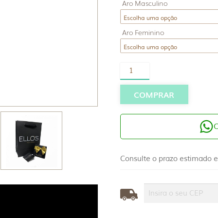
Aro Masculino
Aro Feminino
Par
Alianças
Ouro
10K
COMPRAR
3mm
Quadrada
quantidade
Consulte o prazo estimado e