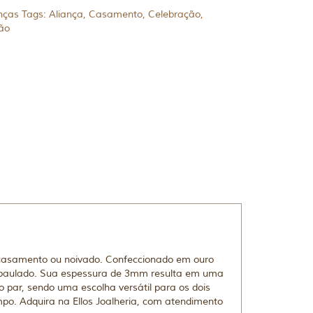
nças
Tags:
Aliança
,
Casamento
,
Celebração
,
ão
casamento ou noivado. Confeccionado em ouro
 abaulado. Sua espessura de 3mm resulta em uma
 par, sendo uma escolha versátil para os dois
mpo. Adquira na Ellos Joalheria, com atendimento