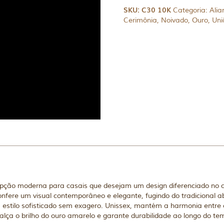
SKU:
C30 10K
Categoria:
Alia
Cerimônia
,
Noivado
,
Ouro
,
Uni
ção moderna para casais que desejam um design diferenciado no 
nfere um visual contemporâneo e elegante, fugindo do tradicional
 estilo sofisticado sem exagero. Unissex, mantém a harmonia entre o
lça o brilho do ouro amarelo e garante durabilidade ao longo do te