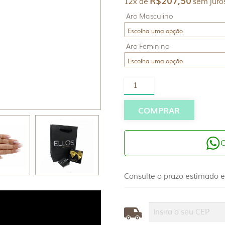
R$
207,50
12x de
sem juro
Aro Masculino
Aro Feminino
Par
Alianças
Ouro
10K
COMPRAR
5mm
|
Slim
quantidade
Consulte o prazo estimado e