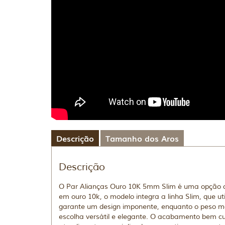
Descrição
Tamanho dos Aros
Descrição
O Par Alianças Ouro 10K 5mm Slim é uma opção c
em ouro 10k, o modelo integra a linha Slim, que 
garante um design imponente, enquanto o peso mai
escolha versátil e elegante. O acabamento bem cu