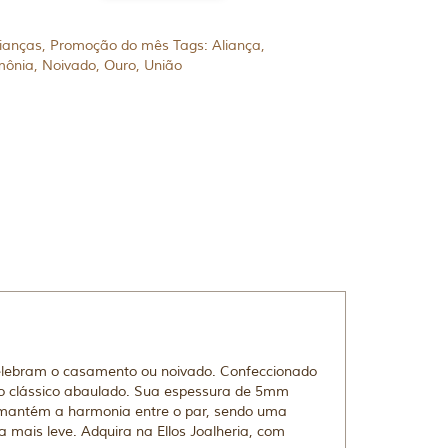
ianças
,
Promoção do mês
Tags:
Aliança
,
mônia
,
Noivado
,
Ouro
,
União
elebram o casamento ou noivado. Confeccionado
ato clássico abaulado. Sua espessura de 5mm
, mantém a harmonia entre o par, sendo uma
mais leve. Adquira na Ellos Joalheria, com