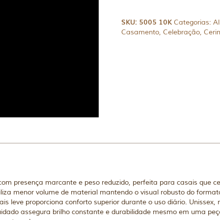
SKU:
5005 10K
Categorias:
Al
Casamento
,
Celebração
,
Ceri
om presença marcante e peso reduzido, perfeita para casais que c
utiliza menor volume de material mantendo o visual robusto do form
s leve proporciona conforto superior durante o uso diário. Unissex
idado assegura brilho constante e durabilidade mesmo em uma peça 