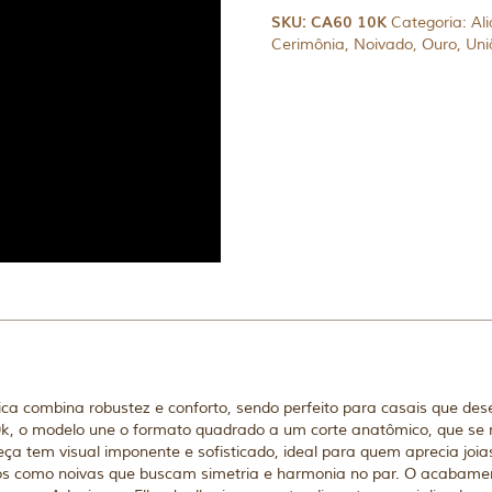
SKU:
CA60 10K
Categoria:
Al
Cerimônia
,
Noivado
,
Ouro
,
Uni
 combina robustez e conforto, sendo perfeito para casais que de
, o modelo une o formato quadrado a um corte anatômico, que se 
ça tem visual imponente e sofisticado, ideal para quem aprecia joia
os como noivas que buscam simetria e harmonia no par. O acabamento