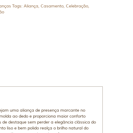
ianças
Tags:
Aliança
,
Casamento
,
Celebração
,
ão
sejam uma aliança de presença marcante no
molda ao dedo e proporciona maior conforto
s de destaque sem perder a elegância clássica do
 liso e bem polido realça o brilho natural do