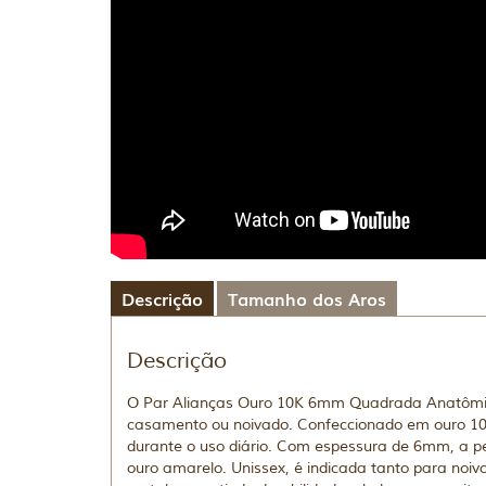
Descrição
Tamanho dos Aros
Descrição
O Par Alianças Ouro 10K 6mm Quadrada Anatômica
casamento ou noivado. Confeccionado em ouro 10k
durante o uso diário. Com espessura de 6mm, a pe
ouro amarelo. Unissex, é indicada tanto para noiv