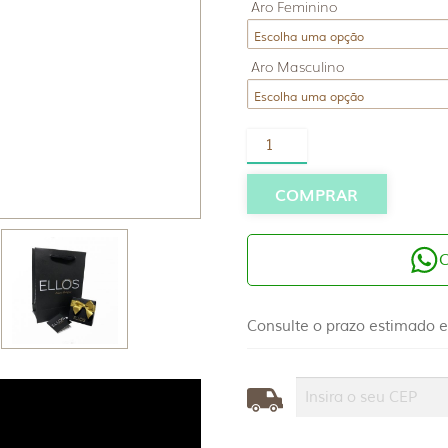
Aro Feminino
Aro Masculino
Par
Alianças
Ouro
10K
COMPRAR
6mm
Quadrada
Anatômica
quantidade
Consulte o prazo estimado e