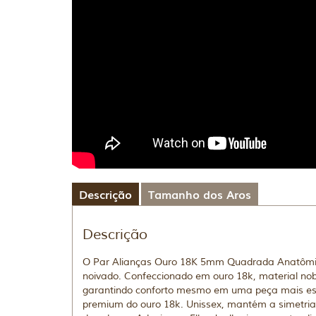
Descrição
Tamanho dos Aros
Descrição
O Par Alianças Ouro 18K 5mm Quadrada Anatômica
noivado. Confeccionado em ouro 18k, material no
garantindo conforto mesmo em uma peça mais esp
premium do ouro 18k. Unissex, mantém a simetria e