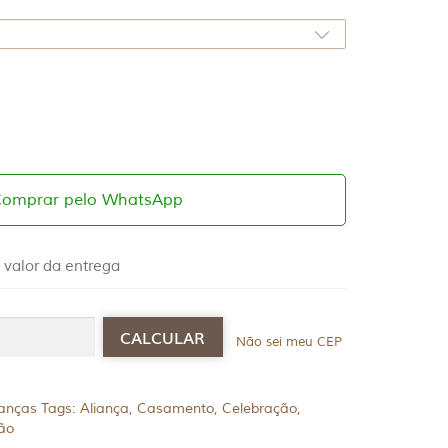
Comprar pelo WhatsApp
 valor da entrega
Não sei meu CEP
ianças
Tags:
Aliança
,
Casamento
,
Celebração
,
ão