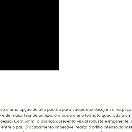
 é uma opção de alto padrão para casais que desejam uma peça s
bre de maior teor de pureza, o modelo une o formato quadrado a um
essa. Com 5mm, a aliança apresenta visual robusto e imponente, 
ntre o par. O acabamento impecável realça o brilho intenso do meta