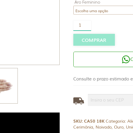
Aro Feminino
Par
Alianças
Ouro
18k
COMPRAR
5mm
Quadrada
Anatômica
quantidade
Consulte o prazo estimado e
SKU:
CA50 18K
Categoria:
Al
Cerimônia
,
Noivado
,
Ouro
,
Uni