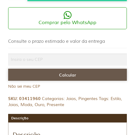
18K
Menino
Cravejado
Zircônias
Azul
Comprar pelo WhatsApp
quantidade
Consulte o prazo estimado e valor da entrega
Não sei meu CEP
SKU:
03411960
Categorias:
Joias
,
Pingentes
Tags:
Estilo
,
Joias
,
Moda
,
Ouro
,
Presente
Descrição
Descrição