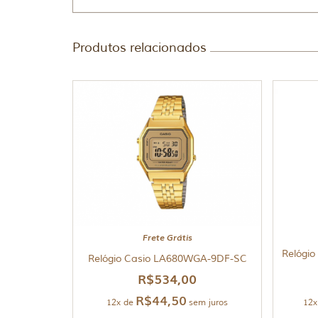
Produtos relacionados
Frete Grátis
Relógi
Relógio Casio LA680WGA-9DF-SC
R$
534,00
R$
44,50
12x de
sem juros
12x