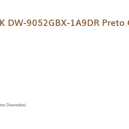
CK DW-9052GBX-1A9DR Preto O
tos Dourados)