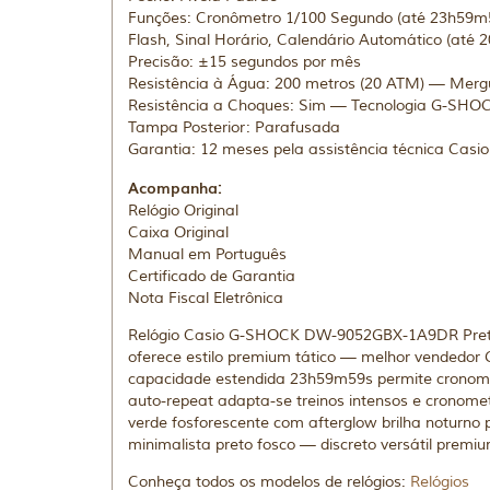
Funções: Cronômetro 1/100 Segundo (até 23h59m59
Flash, Sinal Horário, Calendário Automático (até 2
Precisão: ±15 segundos por mês
Resistência à Água: 200 metros (20 ATM) — Merg
Resistência a Choques: Sim — Tecnologia G-SHO
Tampa Posterior: Parafusada
Garantia: 12 meses pela assistência técnica Casio 
Acompanha:
Relógio Original
Caixa Original
Manual em Português
Certificado de Garantia
Nota Fiscal Eletrônica
Relógio Casio G-SHOCK DW-9052GBX-1A9DR Preto 
oferece estilo premium tático — melhor vendedor
capacidade estendida 23h59m59s permite cronometr
auto-repeat adapta-se treinos intensos e cronomet
verde fosforescente com afterglow brilha noturno 
minimalista preto fosco — discreto versátil premium
Conheça todos os modelos de relógios:
Relógios