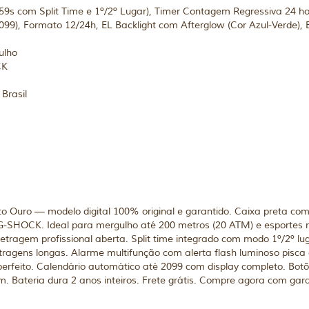
s com Split Time e 1º/2º Lugar), Timer Contagem Regressiva 24 ho
099), Formato 12/24h, EL Backlight com Afterglow (Cor Azul-Verde), B
ulho
CK
Brasil
Ouro — modelo digital 100% original e garantido. Caixa preta c
 G-SHOCK. Ideal para mergulho até 200 metros (20 ATM) e esportes 
agem profissional aberta. Split time integrado com modo 1º/2º lug
ragens longas. Alarme multifunção com alerta flash luminoso pisca d
perfeito. Calendário automático até 2099 com display completo. Bot
. Bateria dura 2 anos inteiros. Frete grátis. Compre agora com garant