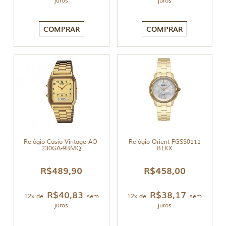
juros
juros
COMPRAR
COMPRAR
Relógio Casio Vintage AQ-
Relógio Orient FGSS0111
230GA-9BMQ
B1KX
R$
489,90
R$
458,00
R$
40,83
R$
38,17
12x de
sem
12x de
sem
juros
juros