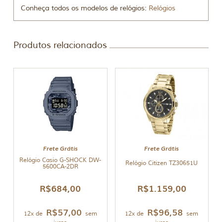
Conheça todos os modelos de relógios:
Relógios
Produtos relacionados
Frete Grátis
Frete Grátis
Relógio Casio G-SHOCK DW-
Relógio Citizen TZ30651U
5600CA-2DR
R$
684,00
R$
1.159,00
R$
57,00
R$
96,58
12x de
sem
12x de
sem