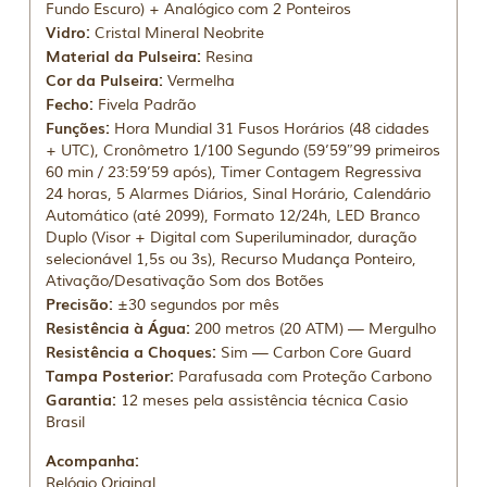
Fundo Escuro) + Analógico com 2 Ponteiros
Vidro:
Cristal Mineral Neobrite
Material da Pulseira:
Resina
Cor da Pulseira:
Vermelha
Fecho:
Fivela Padrão
Funções:
Hora Mundial 31 Fusos Horários (48 cidades
+ UTC), Cronômetro 1/100 Segundo (59’59″99 primeiros
60 min / 23:59’59 após), Timer Contagem Regressiva
24 horas, 5 Alarmes Diários, Sinal Horário, Calendário
Automático (até 2099), Formato 12/24h, LED Branco
Duplo (Visor + Digital com Superiluminador, duração
selecionável 1,5s ou 3s), Recurso Mudança Ponteiro,
Ativação/Desativação Som dos Botões
Precisão:
±30 segundos por mês
Resistência à Água:
200 metros (20 ATM) — Mergulho
Resistência a Choques:
Sim — Carbon Core Guard
Tampa Posterior:
Parafusada com Proteção Carbono
Garantia:
12 meses pela assistência técnica Casio
Brasil
Acompanha:
Relógio Original