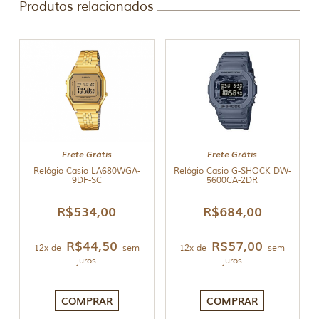
Produtos relacionados
Frete Grátis
Frete Grátis
Relógio Casio LA680WGA-
Relógio Casio G-SHOCK DW-
9DF-SC
5600CA-2DR
R$
534,00
R$
684,00
R$
44,50
R$
57,00
12x de
sem
12x de
sem
juros
juros
COMPRAR
COMPRAR