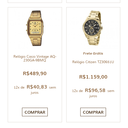
Frete Grátis
Relógio Casio Vintage AQ-
230GA-9BMQ
Relógio Citizen TZ30651U
R$
489,90
R$
1.159,00
R$
40,83
12x de
sem
R$
96,58
12x de
sem
juros
juros
COMPRAR
COMPRAR