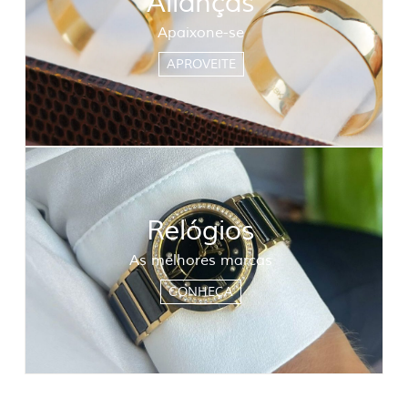
Alianças
Apaixone-se
APROVEITE
Relógios
As melhores marcas
CONHEÇA