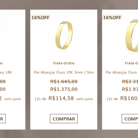
16%OFF
16%OFF
is
Frete Grátis
Frete G
uro 18K
Par Alianças Ouro 10K 3mm | Slim
Par Alianças Ouro
,00
R$
1.645,00
R$
2.3
,00
R$
1.375,00
R$
1.9
2
R$
114,58
R$
160
sem juros
12x de
sem juros
12x de
R
COMPRAR
COMP