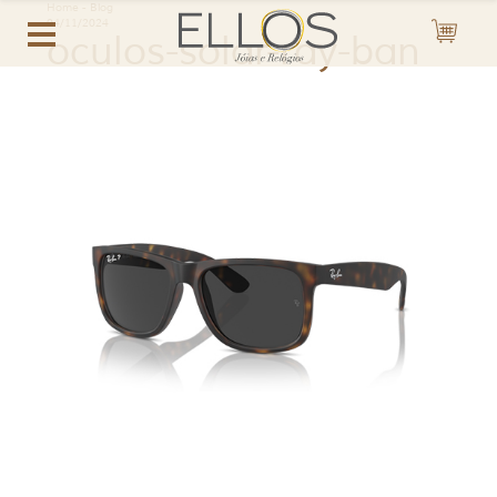
Home
-
Blog
04/11/2024
oculos-solar-ray-ban