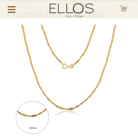
Home
-
Blog
21/06/2022
corrente-ouro-18k