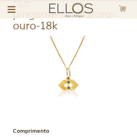
Home
-
Blog
05/09/2022
pingente-formatura-
ouro-18k
Comprimento