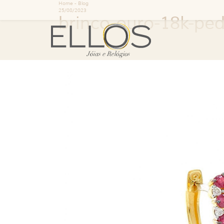
Home
-
Blog
25/08/2023
brinco-ouro-18k-ped