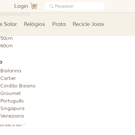
Login
omprimento
40cm
s Solar
Relógios
Prata
Recicle Joias
45cm
50cm
60cm
o
Bailarina
Cartier
Cordão Baiano
Groumet
Português
Singapura
Veneziana
rar todos os itens