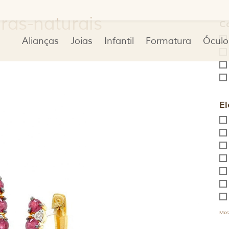
ras-naturais
C
Alianças
Joias
Infantil
Formatura
Óculo
El
Most