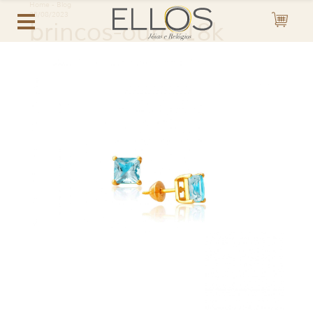
Home
-
Blog
25/08/2023
brincos-ouro-18k