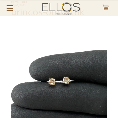
Home
-
Blog
28/08/2023
brincos-ouro-18k