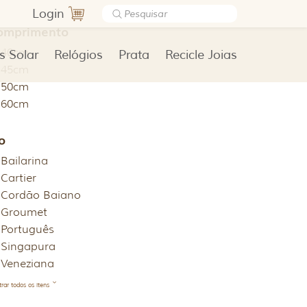
Login
omprimento
40cm
s Solar
Relógios
Prata
Recicle Joias
45cm
50cm
60cm
o
Bailarina
Cartier
Cordão Baiano
Groumet
Português
Singapura
Veneziana
rar todos os itens