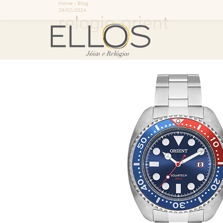
Home
-
Blog
29/02/2024
relogio-orient