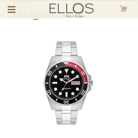
Home
-
Blog
29/02/2024
relogio-orient