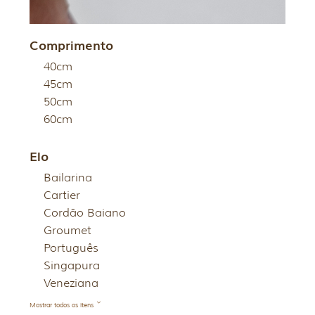
Comprimento
40cm
45cm
50cm
60cm
Elo
Bailarina
Cartier
Cordão Baiano
Groumet
Português
Singapura
Veneziana
Mostrar todos os itens