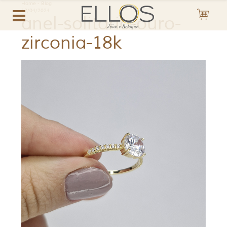
Home
-
Blog
12/04/2024
anel-solitario-ouro-
zirconia-18k