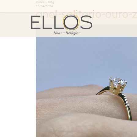
Home
-
Blog
12/04/2024
anel-solitario-ouro-