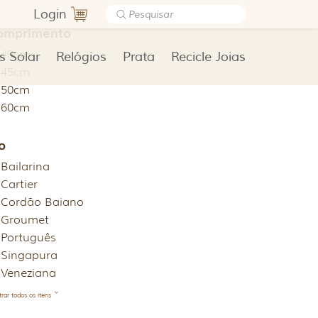
Login
omprimento
40cm
s Solar
Relógios
Prata
Recicle Joias
45cm
50cm
60cm
o
Bailarina
Cartier
Cordão Baiano
Groumet
Português
Singapura
Veneziana
rar todos os itens