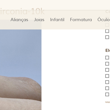
zirconia-10k
C
Alianças
Joias
Infantil
Formatura
Óculo
El
Most