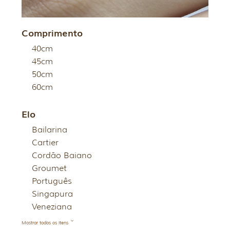
Comprimento
40cm
45cm
50cm
60cm
Elo
Bailarina
Cartier
Cordão Baiano
Groumet
Português
Singapura
Veneziana
Mostrar todos os itens