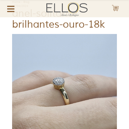
Home
-
Blog
12/04/2024
anel-solitario-
brilhantes-ouro-18k