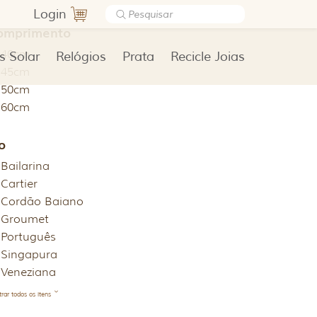
Login
omprimento
40cm
s Solar
Relógios
Prata
Recicle Joias
45cm
50cm
60cm
o
Bailarina
Cartier
Cordão Baiano
Groumet
Português
Singapura
Veneziana
rar todos os itens