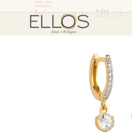
Home
-
Blog
14/06/2024
brinco-ouro-18k-zir