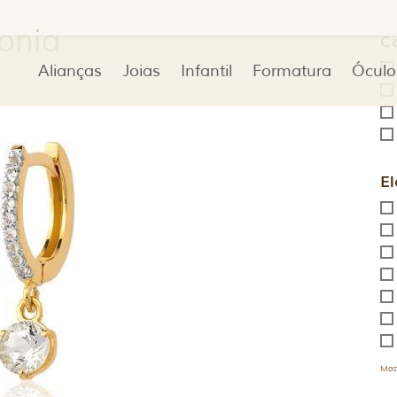
conia
C
Alianças
Joias
Infantil
Formatura
Óculo
El
Most