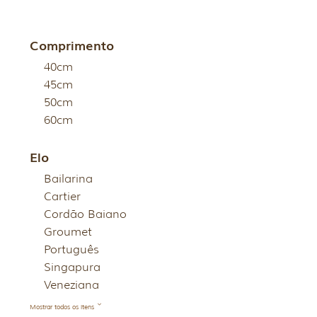
Comprimento
40cm
45cm
50cm
60cm
Elo
Bailarina
Cartier
Cordão Baiano
Groumet
Português
Singapura
Veneziana
Mostrar todos os itens