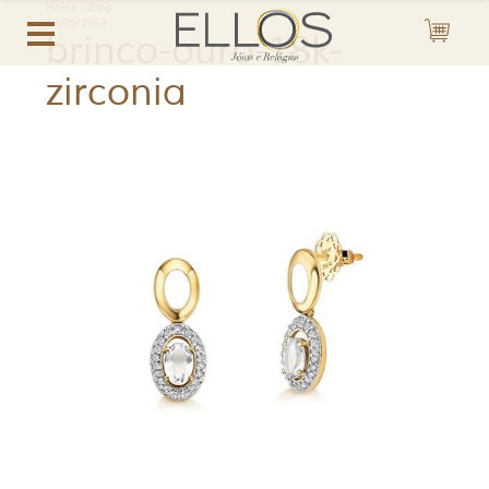
Home
-
Blog
14/06/2024
brinco-ouro-18k-
zirconia