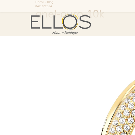
Home
-
Blog
04/10/2024
anel-ouro-10k