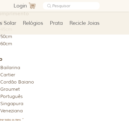
Login
omprimento
40cm
s Solar
Relógios
Prata
Recicle Joias
45cm
50cm
60cm
o
Bailarina
Cartier
Cordão Baiano
Groumet
Português
Singapura
Veneziana
rar todos os itens