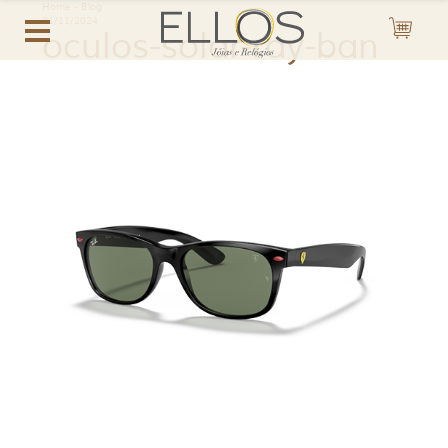
Home
-
Blog
01/11/2024
oculos-solar-ray-ban