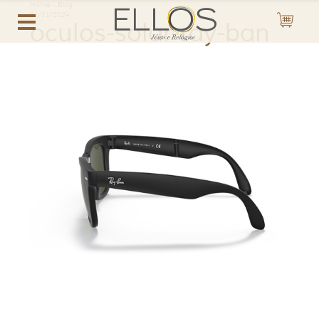
Home
-
Blog
01/11/2024
oculos-solar-ray-ban