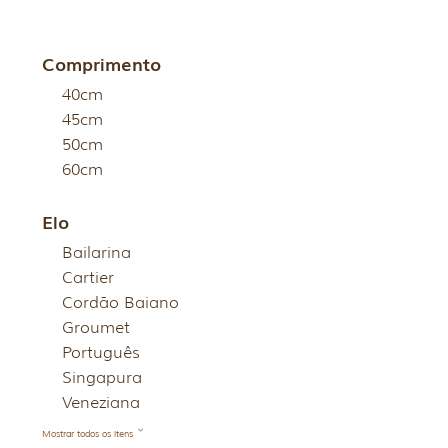
Comprimento
40cm
45cm
50cm
60cm
Elo
Bailarina
Cartier
Cordão Baiano
Groumet
Português
Singapura
Veneziana
Mostrar todos os itens