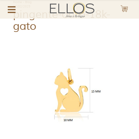
Home
-
Blog
12/02/2025
pingente-ouro-18k-
gato