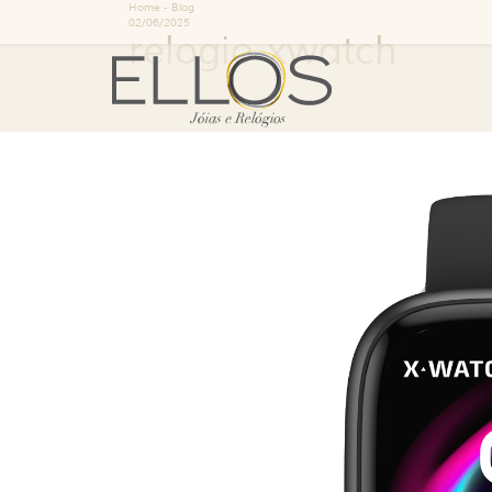
Home
-
Blog
02/06/2025
relogio-xwatch