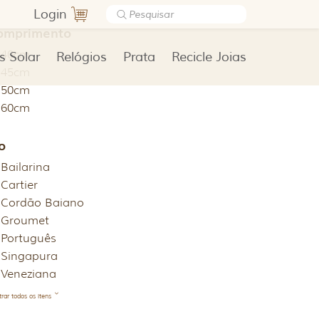
Login
omprimento
40cm
s Solar
Relógios
Prata
Recicle Joias
45cm
50cm
60cm
o
Bailarina
Cartier
Cordão Baiano
Groumet
Português
Singapura
Veneziana
rar todos os itens