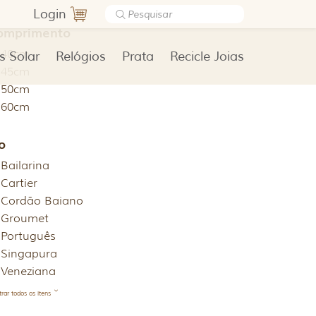
Login
omprimento
40cm
s Solar
Relógios
Prata
Recicle Joias
45cm
50cm
60cm
o
Bailarina
Cartier
Cordão Baiano
Groumet
Português
Singapura
Veneziana
rar todos os itens