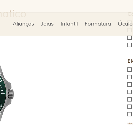
matico
C
Alianças
Joias
Infantil
Formatura
Óculo
El
Most