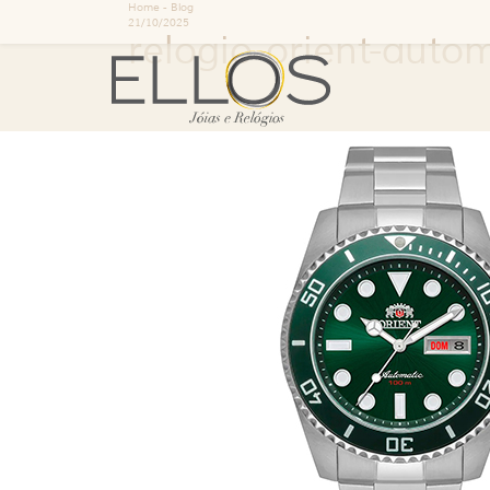
Home
-
Blog
21/10/2025
relogio-orient-auto