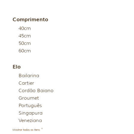
Comprimento
40cm
45cm
50cm
60cm
Elo
Bailarina
Cartier
Cordão Baiano
Groumet
Português
Singapura
Veneziana
Mostrar todos os itens