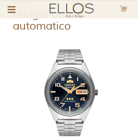
Home
-
Blog
21/10/2025
relogio-orient-
automatico