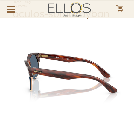
Home
-
Blog
20/12/2025
oculos-solar-rayban