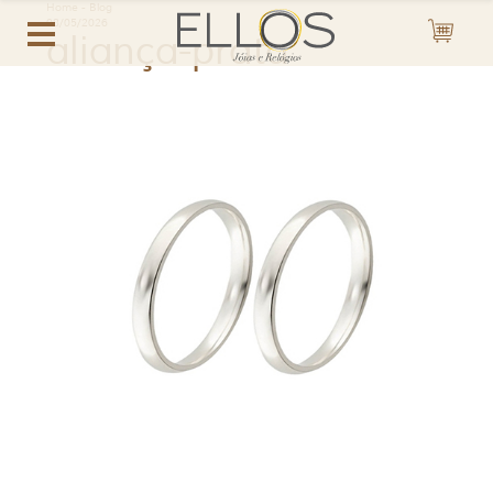
Home
-
Blog
08/05/2026
aliança-prata