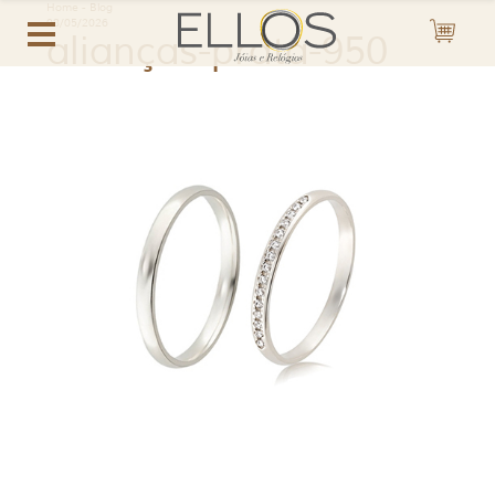
Home
-
Blog
08/05/2026
alianças-prata-950